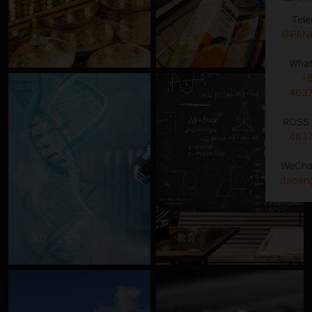
Tel
@PAN
金融
零售
Wha
+
463
ROSS 
463
WeCha
dapen
医疗
教育