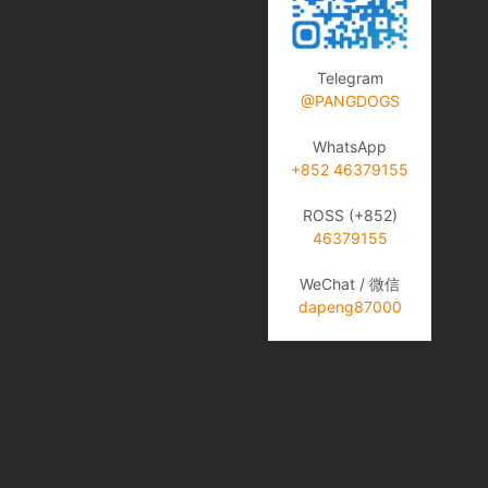
Telegram
@PANGDOGS
WhatsApp
+852 46379155
ROSS (+852)
46379155
WeChat / 微信
dapeng87000