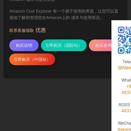
Amazon Cost Explorer 有一个易于使用的界面，让您可以直
观地了解和管理您在Amazon上的 成本与使用情况。
优惠
联系客服领取
购买说明
立即购买（国际站）
购买咨询
立即购买（中国站）
Tel
@PAN
Wha
+
463
ROSS 
463
WeCha
dapen