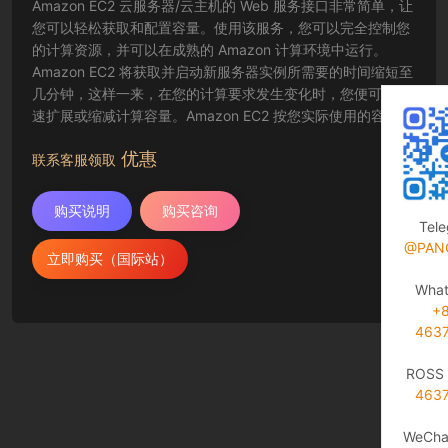
Amazon EC2 云服务器/云主机的 Web 服务接口非常简单，让
您可以轻松获取和配置容量。使用该服务，您可以完全控制您
的计算资源，并可以在成熟的 Amazon 计算环境中运行。
Amazon EC2 将获取并启动新服务器实例所需要的时间缩短至
几分钟，这样一来，在您的计算要求发生变化时，您便可以快
速扩展或缩减计算容量。Amazon EC2 按您实际使用的容量收
费，改变了计算的成本结算方式。Amazon EC2 云服务器还为
优惠
开发人员提供了创建故障恢复应用程序以及排除常见故障情况
联系客服领取
的工具。
购买说明
购买咨询
Tel
@PAN
立即购买（国际站）
Wha
+
463
ROSS 
463
WeCha