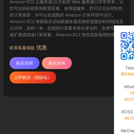
Amazon EC2 云服务器/云主机的 Web 服务接口非常简单，让
您可以轻松获取和配置容量。使用该服务，您可以完全控制您
的计算资源，并可以在成熟的 Amazon 计算环境中运行。
Amazon EC2 将获取并启动新服务器实例所需要的时间缩短至
几分钟，这样一来，在您的计算要求发生变化时，您便可以快
速扩展或缩减计算容量。Amazon EC2 按您实际使用的容量收
费，改变了计算的成本结算方式。Amazon EC2 云服务器还为
优惠
开发人员提供了创建故障恢复应用程序以及排除常见故障情况
联系客服领取
的工具。
购买说明
购买咨询
Tel
@PAN
立即购买（国际站）
Wha
+
463
ROSS 
463
WeCha