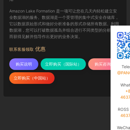
Amazon Lake Formation 是一项可让您在几天内轻松建立安
全数据湖的服务。数据湖是一个受管理的集中式安全存储库，
它以数据原始形式和做好分析准备的形式存储所有数据。利用
数据湖，您可以打破数据孤岛并组合进行不同类型的分析，从
而获得见解并指导作出更好的业务决策。
优惠
联系客服领取
购买说明
立即购买（国际站）
购买咨询
Tel
@PAN
立即购买（中国站）
Wha
+
463
ROSS 
463
WeCha