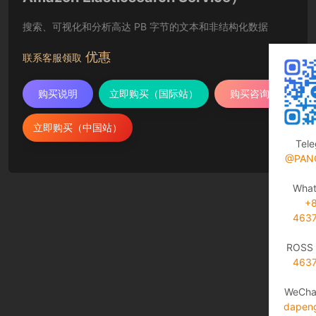
搜索、可视化和分析高达 PB 字节的文本和非结构化数据
优惠
联系客服领取
购买说明
立即购买（国际站）
购买咨询
立即购买（中国站）
Tel
@PAN
Wha
+
463
ROSS 
463
WeCha
dapen