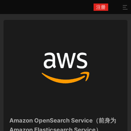
注册

Amazon OpenSearch Service（前身为
Amazon Elasticsearch Service）