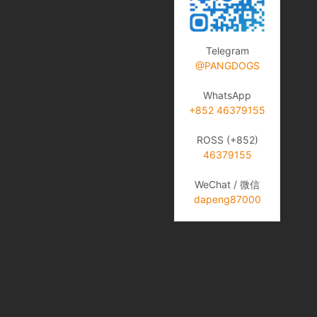
Telegram
@PANGDOGS
WhatsApp
+852 46379155
ROSS (+852)
46379155
WeChat / 微信
dapeng87000