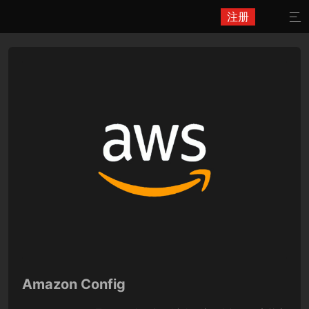
注册

Amazon Config