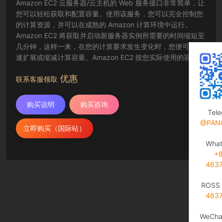
Amazon EC2 云服务器/云主机的 Web 服务接口非常简单，让
您可以轻松获取和配置容量。使用该服务，您可以完全控制您
的计算资源，并可以在成熟的 Amazon 计算环境中运行。
Amazon EC2 将获取并启动新服务器实例所需要的时间缩短至
几分钟，这样一来，在您的计算要求发生变化时，您便可以快
速扩展或缩减计算容量。Amazon EC2 按您实际使用的容量收
费，改变了计算的成本结算方式。Amazon EC2 云服务器还为
优惠
开发人员提供了创建故障恢复应用程序以及排除常见故障情况
联系客服领取
的工具。
购买说明
购买咨询
Tel
@PAN
立即购买（国际站）
Wha
+
463
ROSS 
463
WeCha