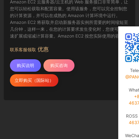
Amazon EC2 云服务器/云主机的 Web 服务接口非常简单，让
您可以轻松获取和配置容量。使用该服务，您可以完全控制您
的计算资源，并可以在成熟的 Amazon 计算环境中运行。
Amazon EC2 将获取并启动新服务器实例所需要的时间缩短至
几分钟，这样一来，在您的计算要求发生变化时，您便可以快
速扩展或缩减计算容量。Amazon EC2 按您实际使用的容量收
费，改变了计算的成本结算方式。Amazon EC2 云服务器还为
优惠
开发人员提供了创建故障恢复应用程序以及排除常见故障情况
联系客服领取
的工具。
购买说明
购买咨询
Tel
@PAN
立即购买（国际站）
Wha
+
463
ROSS 
463
WeCha