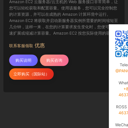
Amazon EC2 云服务器/云主机的 Web 服务接口非常简单，让
您可以轻松获取和配置容量。使用该服务，您可以完全控制您
的计算资源，并可以在成熟的 Amazon 计算环境中运行。
Amazon EC2 将获取并启动新服务器实例所需要的时间缩短至
几分钟，这样一来，在您的计算要求发生变化时，您便可以快
速扩展或缩减计算容量。Amazon EC2 按您实际使用的容量收
费，改变了计算的成本结算方式。Amazon EC2 云服务器还为
优惠
开发人员提供了创建故障恢复应用程序以及排除常见故障情况
联系客服领取
的工具。
购买说明
购买咨询
Tel
@PAN
立即购买（国际站）
Wha
+
463
ROSS 
463
WeCha