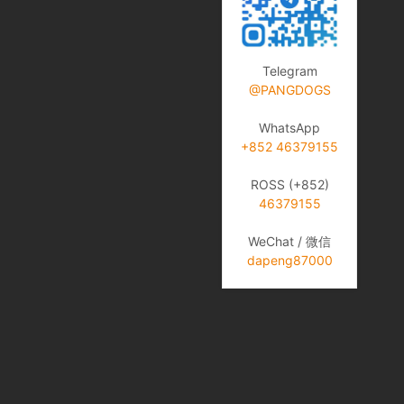
Telegram
@PANGDOGS
WhatsApp
+852 46379155
ROSS (+852)
46379155
WeChat / 微信
dapeng87000