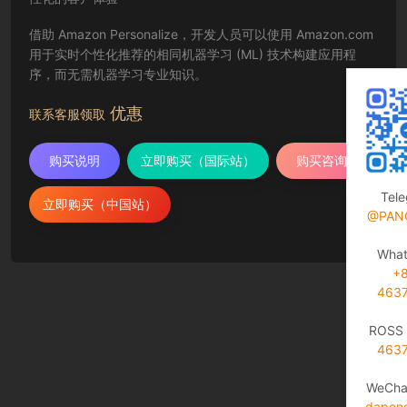
借助 Amazon Personalize，开发人员可以使用 Amazon.com
用于实时个性化推荐的相同机器学习 (ML) 技术构建应用程
序，而无需机器学习专业知识。
优惠
联系客服领取
购买说明
立即购买（国际站）
购买咨询
Tel
立即购买（中国站）
@PAN
Wha
+
463
ROSS 
463
WeCha
dapen