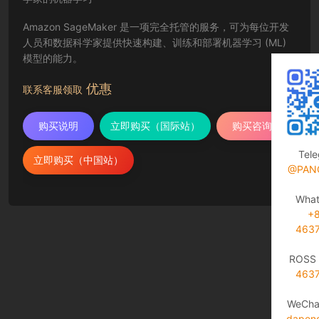
Amazon SageMaker 是一项完全托管的服务，可为每位开发
人员和数据科学家提供快速构建、训练和部署机器学习 (ML)
模型的能力。
优惠
联系客服领取
购买说明
立即购买（国际站）
购买咨询
Tel
立即购买（中国站）
@PAN
Wha
+
463
ROSS 
463
WeCha
dapen