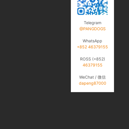
Telegram
@PANGDOGS
WhatsApp
+852 46379155
ROSS (+852)
46379155
WeChat / 微信
dapeng87000