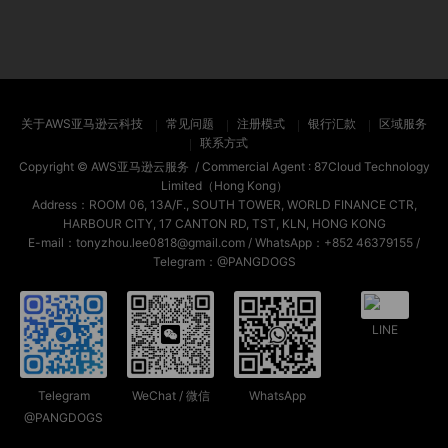
关于AWS亚马逊云科技
常见问题
注册模式
银行汇款
区域服务
联系方式
Copyright ©
AWS亚马逊云服务
/ Commercial Agent :
87Cloud Technology
Limited（Hong Kong）
Address：ROOM 06, 13A/F., SOUTH TOWER, WORLD FINANCE CTR,
HARBOUR CITY, 17 CANTON RD, TST, KLN, HONG KONG
E-mail：tonyzhou.lee0818@gmail.com / WhatsApp：+852 46379155 /
Telegram：@PANGDOGS
LINE
Telegram
WeChat / 微信
WhatsApp
@PANGDOGS