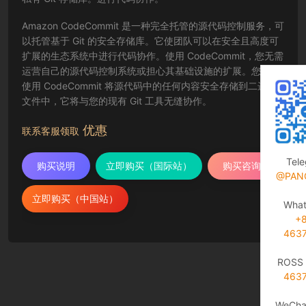
Amazon CodeCommit 是一种完全托管的源代码控制服务，可
以托管基于 Git 的安全存储库。它使团队可以在安全且高度可
扩展的生态系统中进行代码协作。使用 CodeCommit，您无需
运营自己的源代码控制系统或担心其基础设施的扩展。您可以
使用 CodeCommit 将源代码中的任何内容安全存储到二进制
文件中，它将与您的现有 Git 工具无缝协作。
优惠
联系客服领取
Tel
购买说明
立即购买（国际站）
购买咨询
@PAN
立即购买（中国站）
Wha
+
463
ROSS 
463
WeCha