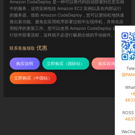
Amazon CodeDeploy 是一种可以将代码自动部署到任意实例
中的服务，这些实例包括 Amazon EC2 实例以及在内部运行
的服务器。借助 Amazon CodeDeploy，您可以更轻松地快速
推出新功能、避免在应用程序部署过程中出现停机，并简化应
用程序的更新工作。您可以使用 Amazon CodeDeploy 自动执
行软件部署流程，这样就不必进行极易出错的手动操作。该服
务还可以随您的基础设施进行扩展，以便您可以轻松部署到一
优惠
个或上千个实例中。
联系客服领取
购买说明
立即购买（国际站）
购买咨询
Tel
@PAN
立即购买（中国站）
Wha
+
463
ROSS 
463
WeCha