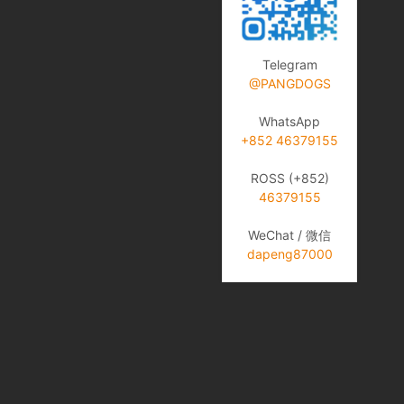
Telegram
@PANGDOGS
WhatsApp
+852 46379155
ROSS (+852)
46379155
WeChat / 微信
dapeng87000