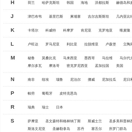
H
荷兰
哈萨克斯坦
韩国
海地
洪都拉斯
赫德岛和
J
津巴布韦
基里巴斯
柬埔寨
吉尔吉斯斯坦
几内亚比
K
卡塔尔
科威特
科摩罗
肯尼亚
克罗地亚
喀麦隆
L
卢旺达
罗马尼亚
利比亚
拉脱维亚
卢森堡
立陶
M
秘鲁
莫桑比克
马来西亚
墨西哥
马拉维
马尔代
摩尔多瓦
摩洛哥
密克罗尼西亚
孟加拉国
美国
N
南非
纽埃
瑙鲁
尼泊尔
挪威
尼加拉瓜
尼日
P
帕劳
葡萄牙
皮特克恩岛
R
瑞典
瑞士
日本
S
萨摩亚
圣文森特和格林纳丁斯
斯威士兰
圣多美和普林
斯洛文尼亚
圣赫勒拿岛
苏丹
塞舌尔
所罗门群岛