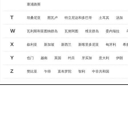
塞浦路斯
T
坦桑尼亚
图瓦卢
特立尼达和多巴哥
土耳其
汤加
W
瓦利斯和富图纳群岛
瓦努阿图
维京群岛
委内瑞拉
X
叙利亚
新加坡
新西兰
新喀里多尼亚
匈牙利
希
Y
也门
越南
英国
约旦
牙买加
意大利
伊朗
Z
赞比亚
乍得
直布罗陀
智利
中非共和国