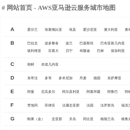
#
网站首页
- AWS亚马逊云服务城市地图
A
爱尔兰
埃塞俄比亚
埃及
爱沙尼亚
澳大利亚
奥
B
巴拉圭
波多黎各
波兰
巴基斯坦
巴布亚新几内亚
玻利维亚
百慕大
贝宁
布隆迪
巴林
保加利亚
C
朝鲜
赤道几内亚
D
东帝汶
多哥
多米尼加
丹麦
德国
东萨摩亚
E
阿曼
厄瓜多尔
阿尔及利亚
阿塞拜疆
阿鲁巴
阿
F
梵地冈
菲律宾
法属圭亚那
法国
法罗群岛
福克
G
刚果（金）
圭亚那
关岛
冈比亚
格陵兰岛
格鲁