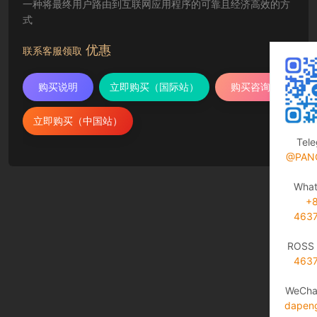
一种将最终用户路由到互联网应用程序的可靠且经济高效的方
式
优惠
联系客服领取
购买说明
立即购买（国际站）
购买咨询
立即购买（中国站）
Tel
@PAN
Wha
+
463
ROSS 
463
WeCha
dapen