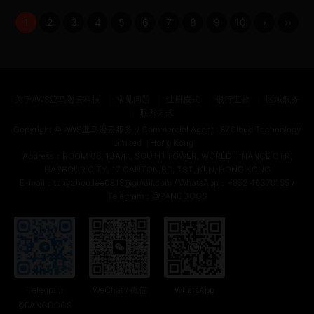
1
2
3
4
5
6
7
8
9
10
›
››
关于AWS亚马逊云科技
常见问题
注册模式
银行汇款
区域服务
联系方式
Copyright ©
AWS亚马逊云服务
/ Commercial Agent :
87Cloud Technology
Limited（Hong Kong）
Address：ROOM 06, 13A/F., SOUTH TOWER, WORLD FINANCE CTR,
HARBOUR CITY, 17 CANTON RD, TST, KLN, HONG KONG
E-mail：tonyzhou.lee0818@gmail.com / WhatsApp：+852 46379155 /
Telegram：@PANGDOGS
Telegram
WeChat / 微信
WhatsApp
@PANGDOGS