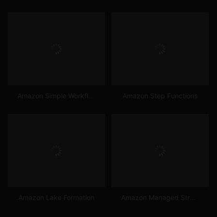
Amazon Simple Workflow Service (SWF)
Amazon Step Functions
Amazon Lake Formation
Amazon Managed Streaming for Apache Kafka (Amazon MSK)