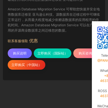
Amazon Database Migration Service 可帮助您快速并安全地
将数据库迁移至 亚马逊云科技。源数据库在迁移过程中可继续
正常运行，从而最大程度地减少依赖该数据库的应用程序的停
机时间。Amazon Database Migration Service 可以在广泛使
用的开源商业数据库之间迁移您的数据。
优惠
联系客服领取
购买说明
立即购买（国际站）
购买咨询
Tel
@PAN
立即购买（中国站）
Wha
+
463
ROSS 
463
WeCha