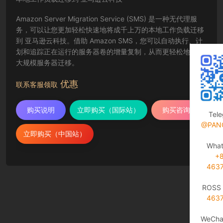
Amazon Server Migration Service (SMS) 是一种无代理服
务，可以让您更加轻松快速地将成千上万的本地工作负载迁移
到 亚马逊云科技。借助 Amazon SMS，您可以自动执行、计
划和追踪正在运行的服务器卷的增量复制，从而更轻松地协调
大规模服务器迁移。
优惠
联系客服领取
购买说明
立即购买（国际站）
购买咨询
Tel
@PAN
立即购买（中国站）
Wha
+
463
ROSS 
463
WeCha