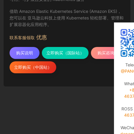
借助 Amazon Elastic Kubernetes Service (Amazon EKS)，
您可以在 亚马逊云科技上使用 Kubernetes 轻松部署、管理和
扩展容器化应用程序。
优惠
联系客服领取
购买说明
立即购买（国际站）
购买咨询
Tel
立即购买（中国站）
@PAN
Wha
+
463
ROSS 
463
WeCha
dapen