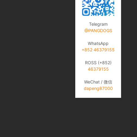
Telegram
@PANGDOGS
WhatsApp
+852 46379155
ROSS (+852)
46379155
WeChat / 微信
dapeng87000