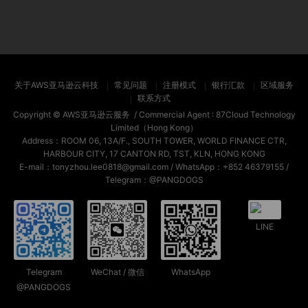
关于AWS亚马逊云科技
常见问题
注册模式
银行汇款
区域服务
联系方式
Copyright ©
AWS亚马逊云服务
/ Commercial Agent :
87Cloud Technology
Limited（Hong Kong）
Address：ROOM 06, 13A/F., SOUTH TOWER, WORLD FINANCE CTR,
HARBOUR CITY, 17 CANTON RD, TST, KLN, HONG KONG
E-mail：tonyzhou.lee0818@gmail.com / WhatsApp：+852 46379155 /
Telegram：@PANGDOGS
LINE
Telegram
WeChat / 微信
WhatsApp
@PANGDOGS