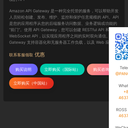
Amazon API Gateway 是一种完全托管的服务，可以帮助开发
人员轻松创建、发布、维护、监控和保护任意规模的 API。API
是您的应用程序从您的后端服务访问数据、业务逻辑或功能的
“前门”。使用 API Gateway，您可以创建 RESTful API 和
WebSocket API，以实现应用程序之间的实时双向通信。API
Gateway 支持容器化和无服务器工作负载，以及 Web 应用程
序。
优惠
联系客服领取
Tel
购买说明
立即购买（国际站）
购买咨询
@PAN
立即购买（中国站）
Wha
+
463
ROSS 
463
WeCha