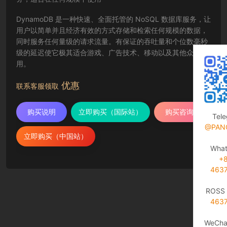
DynamoDB 是一种快速、全面托管的 NoSQL 数据库服务，让
用户以简单并且经济有效的方式存储和检索任何规模的数据，
同时服务任何量级的请求流量。有保证的吞吐量和个位数毫秒
级的延迟使它极其适合游戏、广告技术、移动以及其他众多应
用。
优惠
联系客服领取
购买说明
立即购买（国际站）
购买咨询
Tel
@PAN
立即购买（中国站）
Wha
+
463
ROSS 
463
WeCha