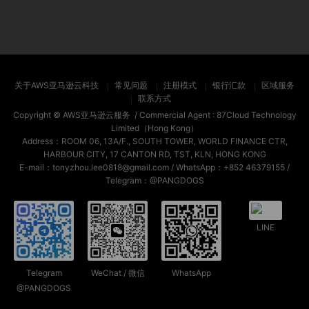
关于AWS亚马逊云科技
常见问题
注册模式
银行汇款
区域服务
联系方式
Copyright ©
AWS亚马逊云服务
/ Commercial Agent :
87Cloud Technology
Limited（Hong Kong）
Address：ROOM 06, 13A/F., SOUTH TOWER, WORLD FINANCE CTR,
HARBOUR CITY, 17 CANTON RD, TST, KLN, HONG KONG
E-mail：tonyzhou.lee0818@gmail.com / WhatsApp：+852 46379155 /
Telegram：@PANGDOGS
LINE
Telegram
WeChat / 微信
WhatsApp
@PANGDOGS