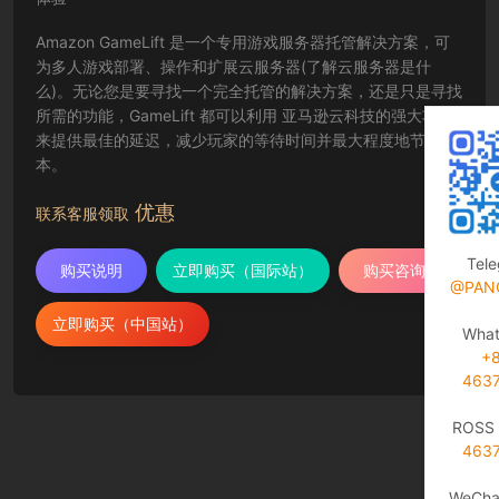
Amazon GameLift 是一个专用游戏服务器托管解决方案，可
为多人游戏部署、操作和扩展云服务器(了解云服务器是什
么)。无论您是要寻找一个完全托管的解决方案，还是只是寻找
所需的功能，GameLift 都可以利用 亚马逊云科技的强大功能
来提供最佳的延迟，减少玩家的等待时间并最大程度地节省成
本。
优惠
联系客服领取
Tel
购买说明
立即购买（国际站）
购买咨询
@PAN
立即购买（中国站）
Wha
+
463
ROSS 
463
WeCha