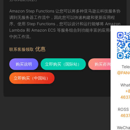
Amazon Step Functions 让您可以将多种亚马逊云科技服务协
调到无服务器工作流中，因此您可以快速构建和更新应用程
序。使用 Step Functions，您可以设计和运行能够将 Amazon
Lambda 和 Amazon ECS 等服务组合到功能丰富的应用程序
中的工作流。
优惠
联系客服领取
购买说明
立即购买（国际站）
购买咨询
Tel
@PAN
立即购买（中国站）
Wha
+
463
ROSS 
463
WeCha