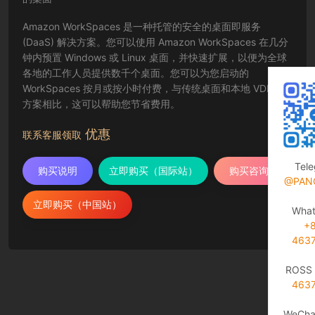
Amazon WorkSpaces 是一种托管的安全的桌面即服务
(DaaS) 解决方案。您可以使用 Amazon WorkSpaces 在几分
钟内预置 Windows 或 Linux 桌面，并快速扩展，以便为全球
各地的工作人员提供数千个桌面。您可以为您启动的
WorkSpaces 按月或按小时付费，与传统桌面和本地 VDI 解决
方案相比，这可以帮助您节省费用。
优惠
联系客服领取
Tel
购买说明
立即购买（国际站）
购买咨询
@PAN
立即购买（中国站）
Wha
+
463
ROSS 
463
WeCha